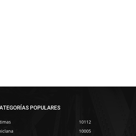
ATEGORÍAS POPULARES
ltimas
10112
hiclana
10005