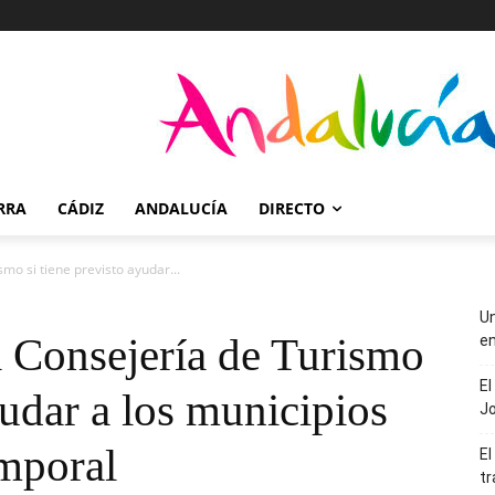
RRA
CÁDIZ
ANDALUCÍA
DIRECTO
mo si tiene previsto ayudar...
Un
a Consejería de Turismo
en
El
yudar a los municipios
J
emporal
El
tr