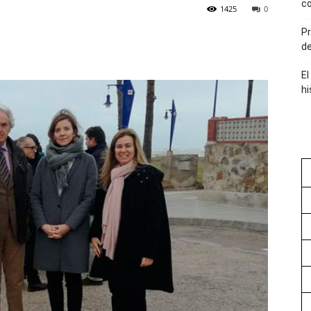
co
1425
0
Pr
de
El
hi