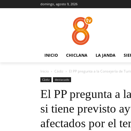
domingo, agosto 9, 2026
INICIO
CHICLANA
LA JANDA
SIE
Inicio
Cádiz
El PP pregunta a la Consejería de Turis
Cádiz
destacado
El PP pregunta a l
si tiene previsto a
afectados por el t