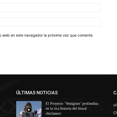
tio web en este navegador la próxima vez que comente.
ÚLTIMAS NOTICIAS
C
El Proyecto ‘Vestigium’ profundiza
u
e
en la rica historia del litoral
C
chiclanero