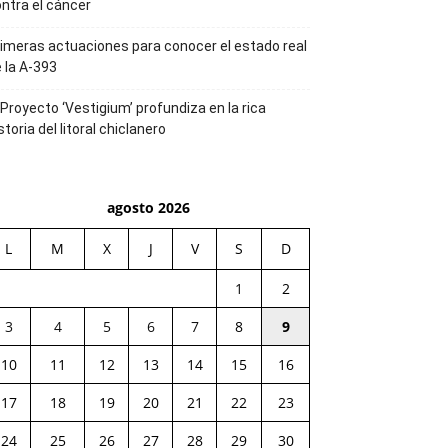
ntra el cáncer
imeras actuaciones para conocer el estado real
 la A-393
 Proyecto ‘Vestigium’ profundiza en la rica
storia del litoral chiclanero
agosto 2026
L
M
X
J
V
S
D
1
2
3
4
5
6
7
8
9
10
11
12
13
14
15
16
17
18
19
20
21
22
23
24
25
26
27
28
29
30