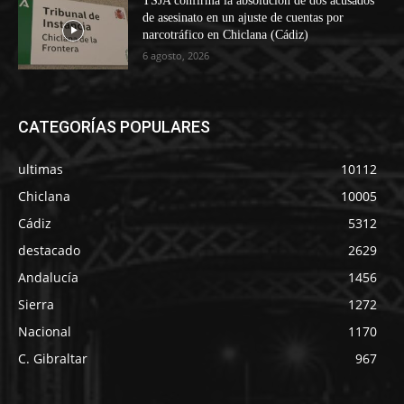
TSJA confirma la absolución de dos acusados
de asesinato en un ajuste de cuentas por
narcotráfico en Chiclana (Cádiz)
6 agosto, 2026
CATEGORÍAS POPULARES
ultimas
10112
Chiclana
10005
Cádiz
5312
destacado
2629
Andalucía
1456
Sierra
1272
Nacional
1170
C. Gibraltar
967