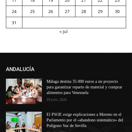
17
18
19
20
21
22
23
24
25
26
27
28
29
30
31
« Jul
ANDALUCÍA
Málaga destina 35.000 euros a un proyecto
para garantizar reparto de material y comprar
alimentos para Venezuela
29 julio, 2026
El PSOE exige explicaciones a Moreno en el
Parlamento por el «abandono sistemático» del
Polígono Sur de Sevilla