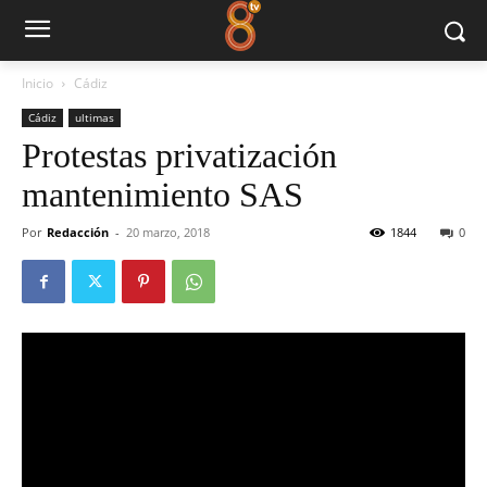
Inicio
Cádiz
Cádiz
ultimas
Protestas privatización
mantenimiento SAS
Por
Redacción
-
20 marzo, 2018
1844
0