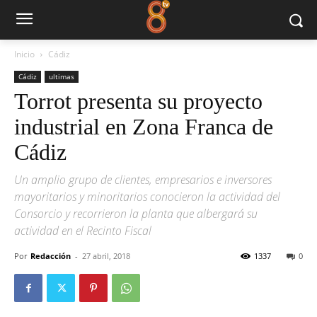
Inicio
Cádiz
Cádiz
ultimas
Torrot presenta su proyecto
industrial en Zona Franca de
Cádiz
Un amplio grupo de clientes, empresarios e inversores
mayoritarios y minoritarios conocieron la actividad del
Consorcio y recorrieron la planta que albergará su
actividad en el Recinto Fiscal
Por
Redacción
-
27 abril, 2018
1337
0