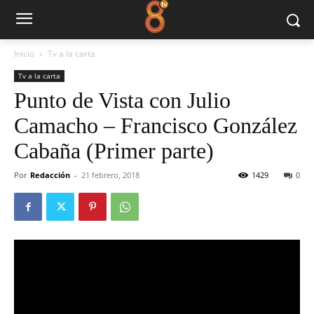
Inicio
Tv a la carta
Tv a la carta
Punto de Vista con Julio
Camacho – Francisco González
Cabaña (Primer parte)
Por
Redacción
-
21 febrero, 2018
1429
0