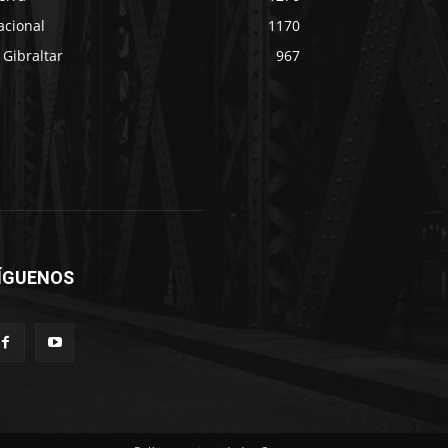
acional
1170
 Gibraltar
967
ÍGUENOS