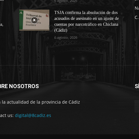
6 agosto, 2026
N
TSJA confirma la absolución de dos
C.
acusados de asesinato en un ajuste de
a,
cuentas por narcotráfico en Chiclana
(Cádiz)
6 agosto, 2026
BRE NOSOTROS
S
 la actualidad de la provincia de Cádiz
act us:
digital@8cadiz.es