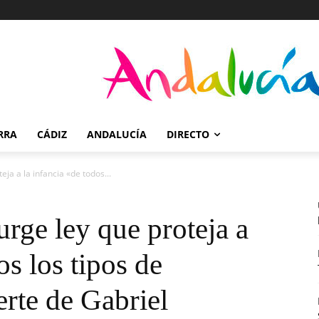
RRA
CÁDIZ
ANDALUCÍA
DIRECTO
eja a la infancia «de todos...
urge ley que proteja a
os los tipos de
erte de Gabriel