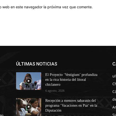
tio web en este navegador la próxima vez que comente.
ÚLTIMAS NOTICIAS
C
El Proyecto ‘Vestigium’ profundiza
u
e
en la rica historia del litoral
C
chiclanero
6 agosto, 2026
C
d
Recepción a menores saharauis del
programa ‘Vacaciones en Paz’ en la
A
Diputación
Si
ono