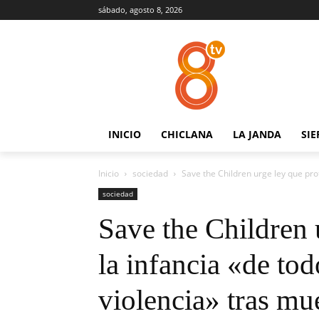
sábado, agosto 8, 2026
INICIO
CHICLANA
LA JANDA
SIE
Inicio
sociedad
Save the Children urge ley que prot
sociedad
Save the Children 
la infancia «de tod
violencia» tras mu