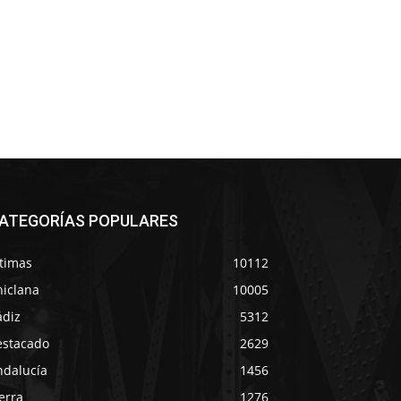
ATEGORÍAS POPULARES
ltimas
10112
hiclana
10005
ádiz
5312
estacado
2629
ndalucía
1456
erra
1276