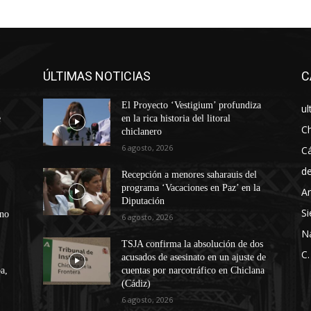
ÚLTIMAS NOTICIAS
C
El Proyecto ‘Vestigium’ profundiza
ul
e
en la rica historia del litoral
Ch
chiclanero
6 agosto, 2026
Cá
d
Recepción a menores saharauis del
programa ‘Vacaciones en Paz’ en la
An
Diputación
Si
ono
6 agosto, 2026
N
TSJA confirma la absolución de dos
C.
acusados de asesinato en un ajuste de
a,
cuentas por narcotráfico en Chiclana
(Cádiz)
6 agosto, 2026