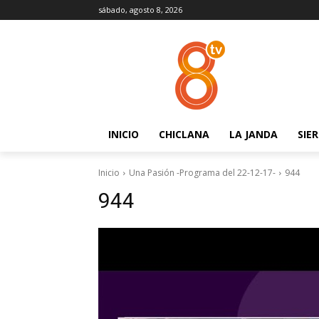
sábado, agosto 8, 2026
INICIO
CHICLANA
LA JANDA
SIE
Inicio
Una Pasión -Programa del 22-12-17-
944
944