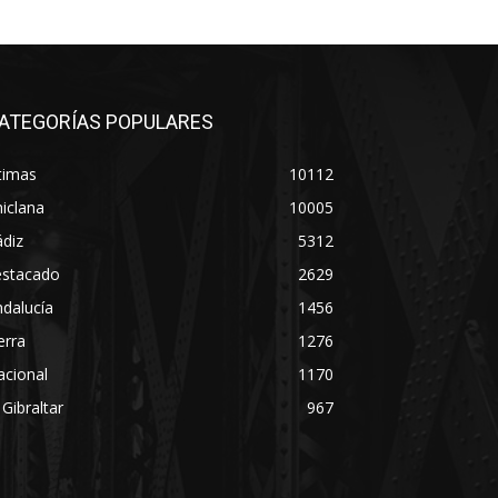
ATEGORÍAS POPULARES
timas
10112
iclana
10005
diz
5312
estacado
2629
dalucía
1456
erra
1276
acional
1170
 Gibraltar
967