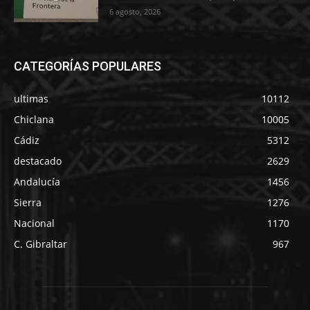
6 agosto, 2026
CATEGORÍAS POPULARES
ultimas
10112
Chiclana
10005
Cádiz
5312
destacado
2629
Andalucía
1456
Sierra
1276
Nacional
1170
C. Gibraltar
967