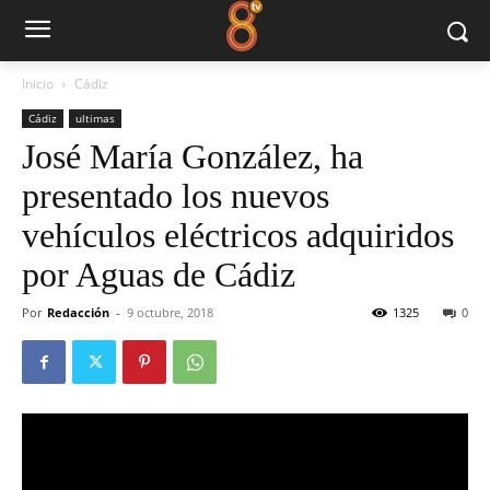
Inicio
Cádiz
Cádiz
ultimas
José María González, ha
presentado los nuevos
vehículos eléctricos adquiridos
por Aguas de Cádiz
Por
Redacción
-
9 octubre, 2018
1325
0