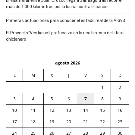
El villamartinense Juan Orozco llega a Santiago tras recorrer
más de 1.000 kilómetros por la lucha contra el cáncer
Primeras actuaciones para conocer el estado real de la A-393
El Proyecto ‘Vestigium’ profundiza en la rica historia del litoral
chiclanero
agosto 2026
L
M
X
J
V
S
D
1
2
3
4
5
6
7
8
9
10
11
12
13
14
15
16
17
18
19
20
21
22
23
24
25
26
27
28
29
30