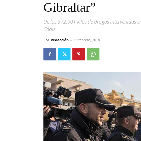
Gibraltar”
De los 372.901 kilos de drogas intervenidas e
Cádiz
Por
Redacción
-
19 febrero, 2018