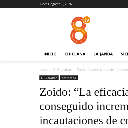
jueves, agosto 6, 2026
INICIO
CHICLANA
LA JANDA
SIE
Inicio
C. Gibraltar
Zoido: “La eficacia policial ha 
C. Gibraltar
destacado
Zoido: “La eficacia
conseguido increm
incautaciones de 