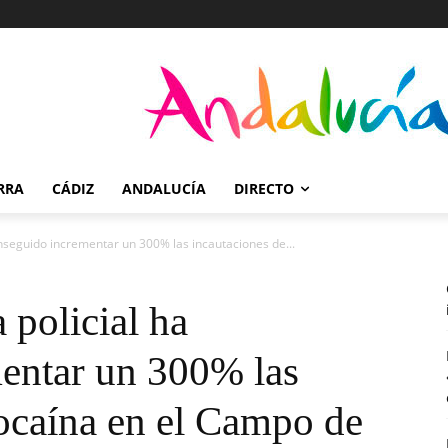
RRA
CÁDIZ
ANDALUCÍA
DIRECTO
conseguido incrementar un 300% las incautaciones de...
 policial ha
entar un 300% las
cocaína en el Campo de