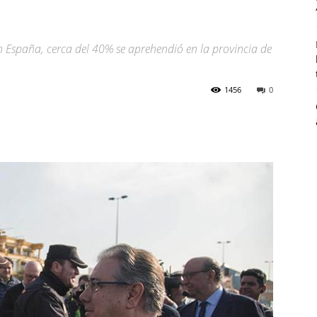
n España, cerca del 40% se aprehendió en la provincia de
1456
0