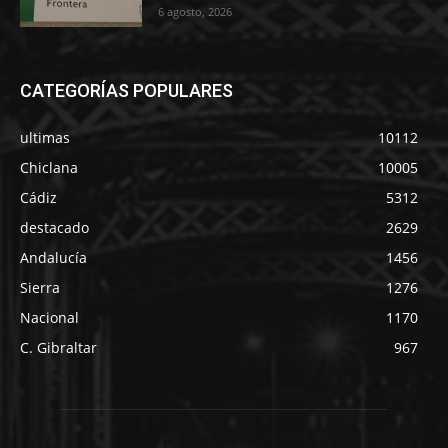
6 agosto, 2026
CATEGORÍAS POPULARES
ultimas
10112
Chiclana
10005
Cádiz
5312
destacado
2629
Andalucía
1456
Sierra
1276
Nacional
1170
C. Gibraltar
967