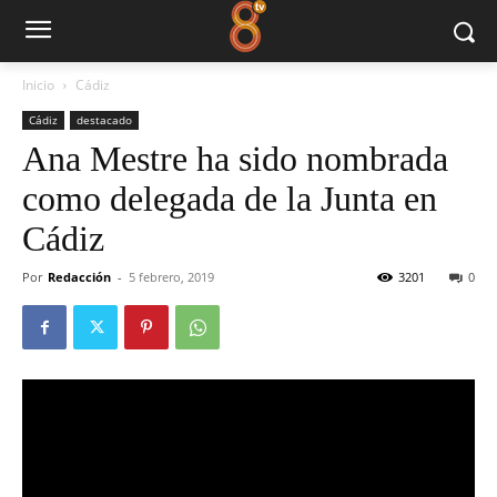
Inicio
Cádiz
Cádiz
destacado
Ana Mestre ha sido nombrada
como delegada de la Junta en
Cádiz
Por
Redacción
-
5 febrero, 2019
3201
0