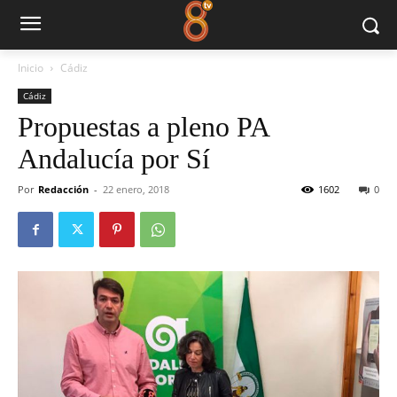
Inicio
Cádiz
Cádiz
Propuestas a pleno PA
Andalucía por Sí
Por
Redacción
-
22 enero, 2018
1602
0