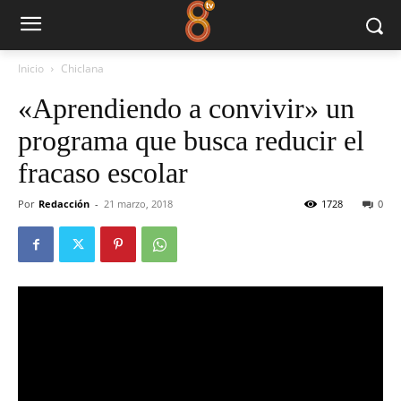
Inicio
Chiclana
«Aprendiendo a convivir» un
programa que busca reducir el
fracaso escolar
Por
Redacción
-
21 marzo, 2018
1728
0