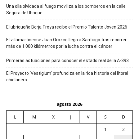
Una olla olvidada al fuego moviliza a los bomberos en la calle
Segura de Ubrique
El ubriqueño Borja Troya recibe el Premio Talento Joven 2026
El villamartinense Juan Orozco llega a Santiago tras recorrer
más de 1.000 kilómetros por la lucha contra el cáncer
Primeras actuaciones para conocer el estado real de la A-393
El Proyecto ‘Vestigium’ profundiza en la rica historia del litoral
chiclanero
agosto 2026
L
M
X
J
V
S
D
1
2