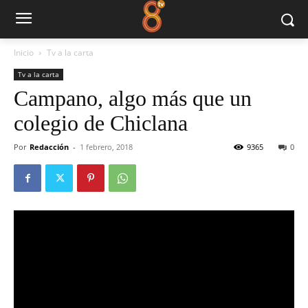
Inicio
Tv a la carta
Tv a la carta
Campano, algo más que un
colegio de Chiclana
Por
Redacción
-
1 febrero, 2018
9365
0