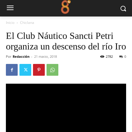
Inicio
Chiclana
El Club Náutico Sancti Petri
organiza un descenso del río Iro
Por
Redacción
-
21 marzo, 2018
2782
0