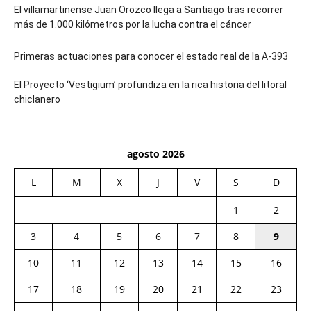
El villamartinense Juan Orozco llega a Santiago tras recorrer
más de 1.000 kilómetros por la lucha contra el cáncer
Primeras actuaciones para conocer el estado real de la A-393
El Proyecto ‘Vestigium’ profundiza en la rica historia del litoral
chiclanero
agosto 2026
L
M
X
J
V
S
D
1
2
3
4
5
6
7
8
9
10
11
12
13
14
15
16
17
18
19
20
21
22
23