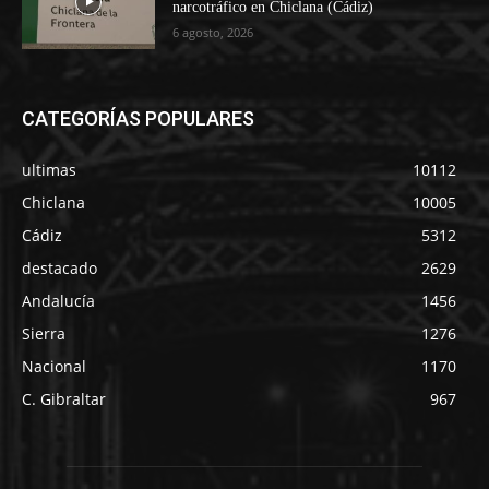
narcotráfico en Chiclana (Cádiz)
6 agosto, 2026
CATEGORÍAS POPULARES
ultimas
10112
Chiclana
10005
Cádiz
5312
destacado
2629
Andalucía
1456
Sierra
1276
Nacional
1170
C. Gibraltar
967