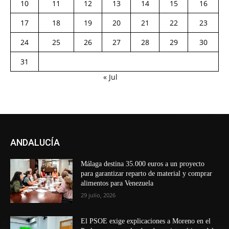
10
11
12
13
14
15
16
17
18
19
20
21
22
23
24
25
26
27
28
29
30
31
« Jul
ANDALUCÍA
Málaga destina 35.000 euros a un proyecto
para garantizar reparto de material y comprar
alimentos para Venezuela
29 julio, 2026
El PSOE exige explicaciones a Moreno en el