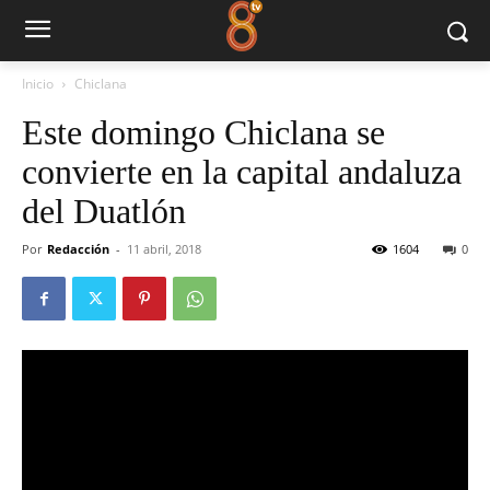
Inicio
Chiclana
Este domingo Chiclana se
convierte en la capital andaluza
del Duatlón
Por
Redacción
-
11 abril, 2018
1604
0