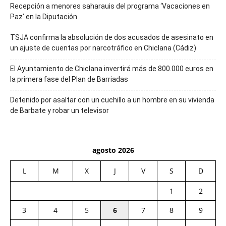
Recepción a menores saharauis del programa ‘Vacaciones en
Paz’ en la Diputación
TSJA confirma la absolución de dos acusados de asesinato en
un ajuste de cuentas por narcotráfico en Chiclana (Cádiz)
El Ayuntamiento de Chiclana invertirá más de 800.000 euros en
la primera fase del Plan de Barriadas
Detenido por asaltar con un cuchillo a un hombre en su vivienda
de Barbate y robar un televisor
agosto 2026
L
M
X
J
V
S
D
1
2
3
4
5
6
7
8
9