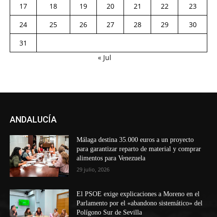
17
18
19
20
21
22
23
24
25
26
27
28
29
30
31
« Jul
ANDALUCÍA
Málaga destina 35.000 euros a un proyecto
para garantizar reparto de material y comprar
alimentos para Venezuela
29 julio, 2026
El PSOE exige explicaciones a Moreno en el
Parlamento por el «abandono sistemático» del
Polígono Sur de Sevilla