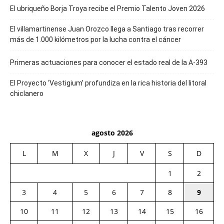
El ubriqueño Borja Troya recibe el Premio Talento Joven 2026
El villamartinense Juan Orozco llega a Santiago tras recorrer
más de 1.000 kilómetros por la lucha contra el cáncer
Primeras actuaciones para conocer el estado real de la A-393
El Proyecto ‘Vestigium’ profundiza en la rica historia del litoral
chiclanero
agosto 2026
L
M
X
J
V
S
D
1
2
3
4
5
6
7
8
9
10
11
12
13
14
15
16