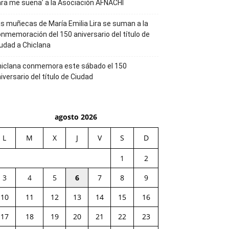
ra me suena’ a la Asociación AFNACHI
s muñecas de María Emilia Lira se suman a la
nmemoración del 150 aniversario del título de
udad a Chiclana
hiclana conmemora este sábado el 150
iversario del título de Ciudad
agosto 2026
L
M
X
J
V
S
D
1
2
3
4
5
6
7
8
9
10
11
12
13
14
15
16
17
18
19
20
21
22
23