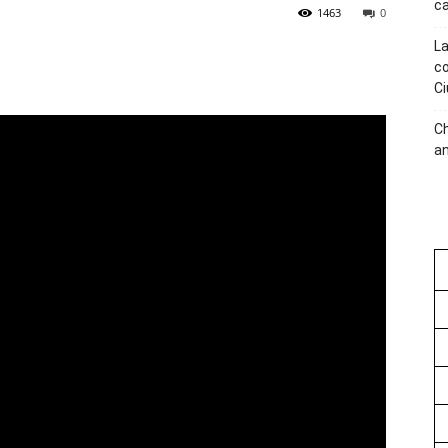
ca
1463
0
La
co
Ci
C
an