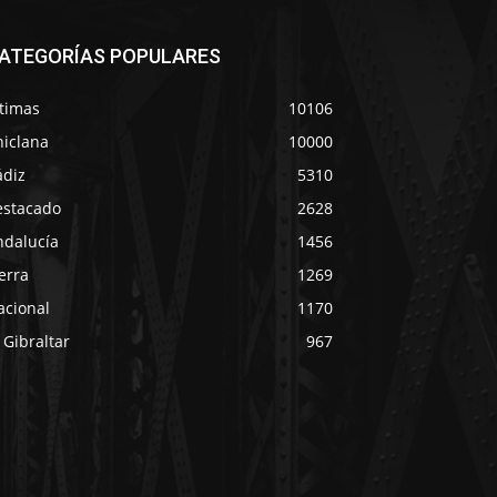
ATEGORÍAS POPULARES
ltimas
10106
hiclana
10000
ádiz
5310
estacado
2628
ndalucía
1456
erra
1269
acional
1170
 Gibraltar
967