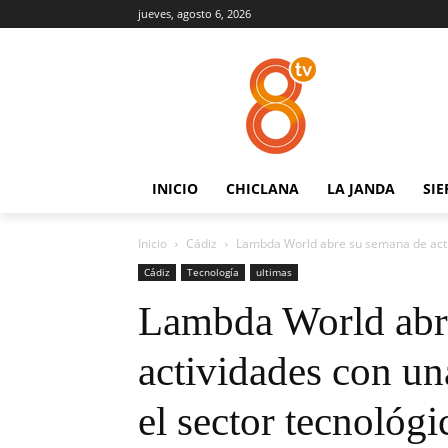
jueves, agosto 6, 2026
INICIO
CHICLANA
LA JANDA
SIE
Inicio
Cádiz
Lambda World abre su semana de acti
Cádiz
Tecnología
ultimas
Lambda World abr
actividades con u
el sector tecnológi