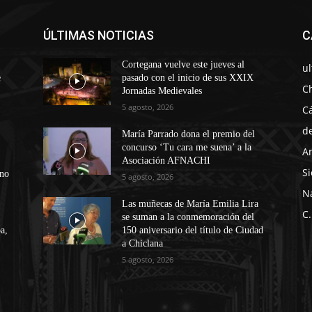
ÚLTIMAS NOTICIAS
C
Cortegana vuelve este jueves al
u
e
pasado con el inicio de sus XXIX
C
Jornadas Medievales
5 agosto, 2026
C
d
María Parrado dona el premio del
concurso ‘Tu cara me suena’ a la
A
Asociación AFNACHI
Si
ono
5 agosto, 2026
N
Las muñecas de María Emilia Lira
C.
se suman a la conmemoración del
a,
150 aniversario del título de Ciudad
a Chiclana
5 agosto, 2026