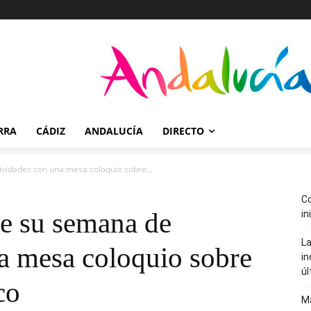
RRA
CÁDIZ
ANDALUCÍA
DIRECTO
vidades con una mesa coloquio sobre...
Co
e su semana de
in
La
na mesa coloquio sobre
in
úl
co
Ma