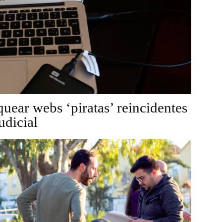
uear webs ‘piratas’ reincidentes
udicial