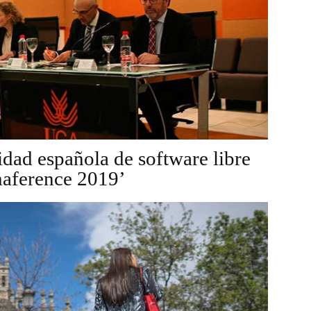
dad española de software libre
haference 2019’