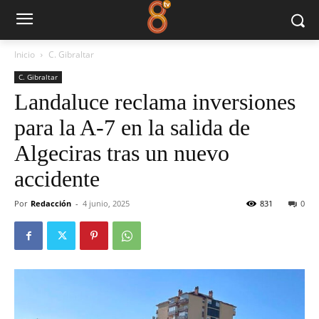
Inicio
C. Gibraltar
C. Gibraltar
Landaluce reclama inversiones
para la A-7 en la salida de
Algeciras tras un nuevo
accidente
Por
Redacción
-
4 junio, 2025
831
0