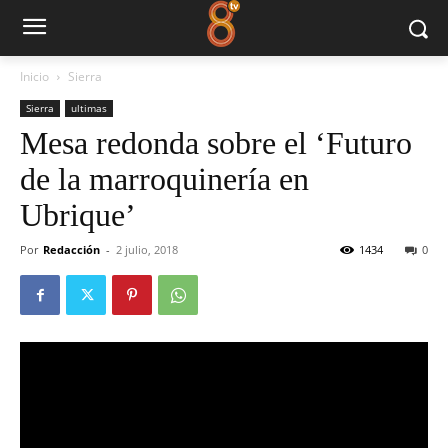
Inicio
Sierra
Sierra
ultimas
Mesa redonda sobre el ‘Futuro
de la marroquinería en
Ubrique’
Por
Redacción
-
2 julio, 2018
1434
0