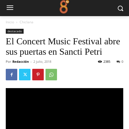
Inicio
Chiclana
destacado
El Concert Music Festival abre
sus puertas en Sancti Petri
Por
Redacción
-
2 julio, 2018
2385
0