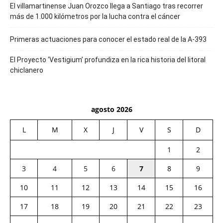
El villamartinense Juan Orozco llega a Santiago tras recorrer
más de 1.000 kilómetros por la lucha contra el cáncer
Primeras actuaciones para conocer el estado real de la A-393
El Proyecto ‘Vestigium’ profundiza en la rica historia del litoral
chiclanero
agosto 2026
L
M
X
J
V
S
D
1
2
3
4
5
6
7
8
9
10
11
12
13
14
15
16
17
18
19
20
21
22
23