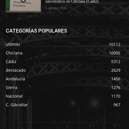
narcotráfico en Chiclana (Cádiz)
6 agosto, 2026
CATEGORÍAS POPULARES
ultimas
10112
Chiclana
10005
Cádiz
5312
destacado
2629
Andalucía
1456
Sierra
1276
Nacional
1170
C. Gibraltar
967