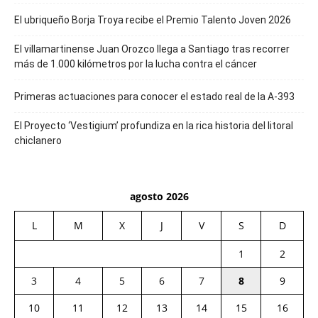
El ubriqueño Borja Troya recibe el Premio Talento Joven 2026
El villamartinense Juan Orozco llega a Santiago tras recorrer
más de 1.000 kilómetros por la lucha contra el cáncer
Primeras actuaciones para conocer el estado real de la A-393
El Proyecto ‘Vestigium’ profundiza en la rica historia del litoral
chiclanero
agosto 2026
L
M
X
J
V
S
D
1
2
3
4
5
6
7
8
9
10
11
12
13
14
15
16