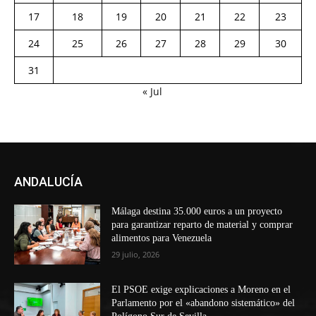
17
18
19
20
21
22
23
24
25
26
27
28
29
30
31
« Jul
ANDALUCÍA
Málaga destina 35.000 euros a un proyecto
para garantizar reparto de material y comprar
alimentos para Venezuela
29 julio, 2026
El PSOE exige explicaciones a Moreno en el
Parlamento por el «abandono sistemático» del