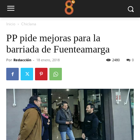
Inicio
Chiclana
PP pide mejoras para la
barriada de Fuenteamarga
Por
Redacción
-
18 enero, 2018
2480
0