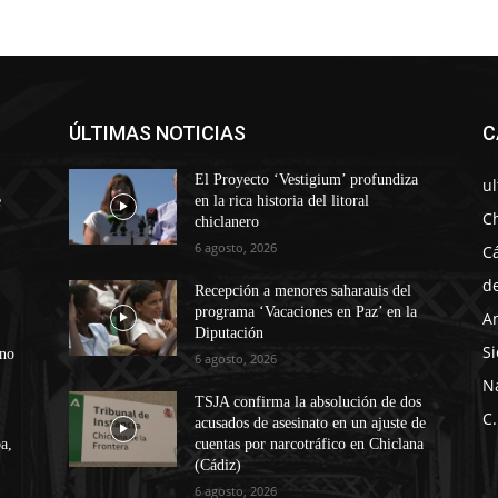
ÚLTIMAS NOTICIAS
C
El Proyecto ‘Vestigium’ profundiza
u
e
en la rica historia del litoral
C
chiclanero
6 agosto, 2026
C
d
Recepción a menores saharauis del
programa ‘Vacaciones en Paz’ en la
A
Diputación
Si
ono
6 agosto, 2026
N
TSJA confirma la absolución de dos
C.
acusados de asesinato en un ajuste de
a,
cuentas por narcotráfico en Chiclana
(Cádiz)
6 agosto, 2026