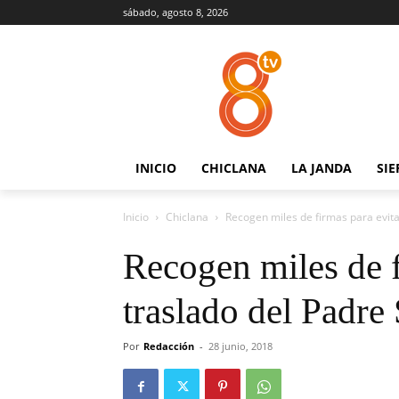
sábado, agosto 8, 2026
INICIO
CHICLANA
LA JANDA
SIE
Inicio
Chiclana
Recogen miles de firmas para evitar
Recogen miles de f
traslado del Padre 
Por
Redacción
-
28 junio, 2018