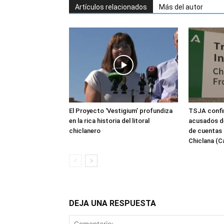
Artículos relacionados
Más del autor
El Proyecto ‘Vestigium’ profundiza
TSJA confir
en la rica historia del litoral
acusados de
chiclanero
de cuentas 
Chiclana (C
DEJA UNA RESPUESTA