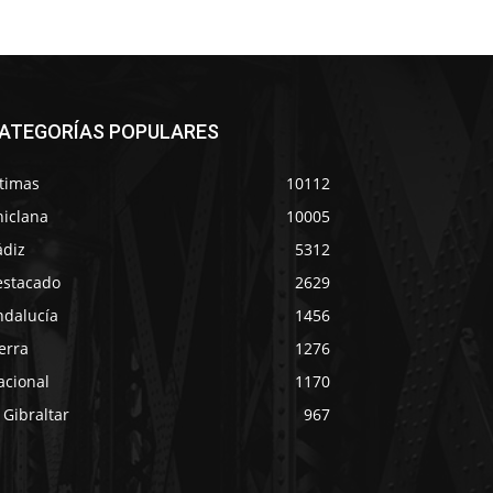
ATEGORÍAS POPULARES
ltimas
10112
hiclana
10005
ádiz
5312
estacado
2629
ndalucía
1456
erra
1276
acional
1170
 Gibraltar
967