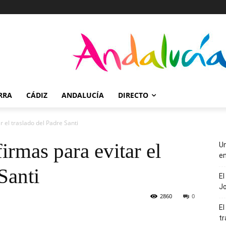
RRA
CÁDIZ
ANDALUCÍA
DIRECTO
 el traslado del Padre Santi
irmas para evitar el
Un
en
Santi
El
J
2860
0
El
tr