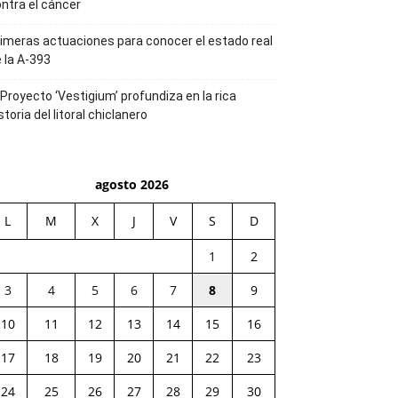
ntra el cáncer
imeras actuaciones para conocer el estado real
 la A-393
 Proyecto ‘Vestigium’ profundiza en la rica
storia del litoral chiclanero
agosto 2026
L
M
X
J
V
S
D
1
2
3
4
5
6
7
8
9
10
11
12
13
14
15
16
17
18
19
20
21
22
23
24
25
26
27
28
29
30