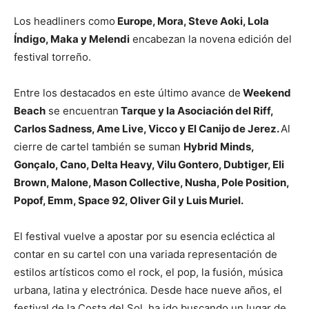
Los headliners como
Europe, Mora, Steve Aoki, Lola
Índigo, Maka y Melendi
encabezan la novena edición del
festival torreño.
Entre los destacados en este último avance de
Weekend
Beach
se encuentran
Tarque y la Asociación del Riff,
Carlos Sadness, Ame Live, Vicco y El Canijo de Jerez.
Al
cierre de cartel también se suman
Hybrid Minds,
Gonçalo, Cano, Delta Heavy, Vilu Gontero, Dubtiger, Eli
Brown, Malone, Mason Collective, Nusha, Pole Position,
Popof, Emm, Space 92, Oliver Gil y Luis Muriel.
El festival vuelve a apostar por su esencia ecléctica al
contar en su cartel con una variada representación de
estilos artísticos como el rock, el pop, la fusión, música
urbana, latina y electrónica. Desde hace nueve años, el
festival de la Costa del Sol, ha ido buscando un lugar de