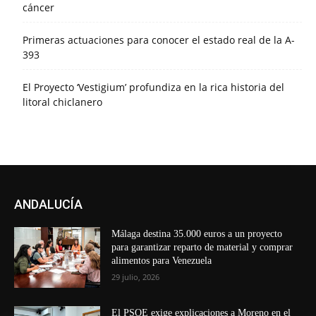
cáncer
Primeras actuaciones para conocer el estado real de la A-
393
El Proyecto ‘Vestigium’ profundiza en la rica historia del
litoral chiclanero
ANDALUCÍA
Málaga destina 35.000 euros a un proyecto
para garantizar reparto de material y comprar
alimentos para Venezuela
29 julio, 2026
El PSOE exige explicaciones a Moreno en el