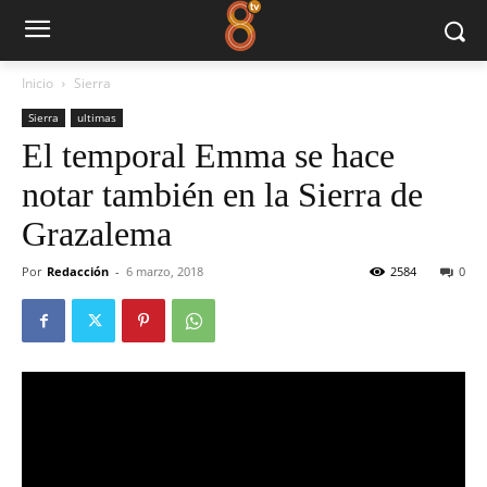
Inicio
Sierra
Sierra
ultimas
El temporal Emma se hace
notar también en la Sierra de
Grazalema
Por
Redacción
-
6 marzo, 2018
2584
0